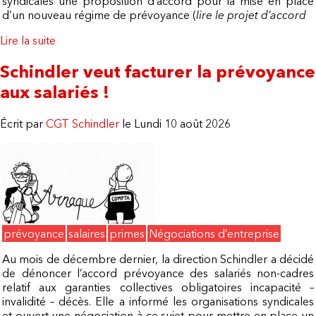
syndicales une proposition d’accord pour la mise en place
d’un nouveau régime de prévoyance (
lire le projet d’accord
Lire la suite
de L'accord prévoyance prévoit la baisse des
salaires !
Schindler veut facturer la prévoyance
aux salariés !
Écrit par
CGT Schindler
le Lundi 10 août 2026
prévoyance
salaires
primes
Négociations d’entreprise
Au mois de décembre dernier, la direction Schindler a décidé
de dénoncer l’accord prévoyance des salariés non-cadres
relatif aux garanties collectives obligatoires incapacité –
invalidité – décès. Elle a informé les organisations syndicales
et ouvert une négociation à ce sujet pour mettre en place un