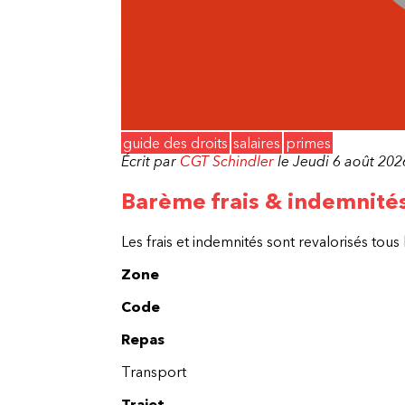
guide des droits
salaires
primes
Écrit par
CGT Schindler
le Jeudi 6 août 202
Barème frais & indemnité
Les frais et indemnités sont revalorisés tous l
Zone
Code
Repas
Transport
Trajet