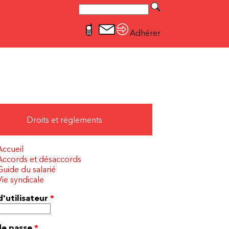
Rechercher
Formulaire de recherche
Adhérer
Droits et réglements
Accueil
Accords et désaccords
Guide du salarié
Vie syndicale
'utilisateur
*
de passe
*