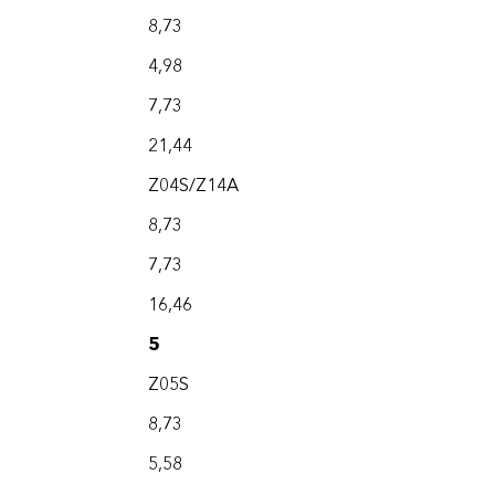
8,73
4,98
7,73
21,44
Z04S/Z14A
8,73
7,73
16,46
5
Z05S
8,73
5,58