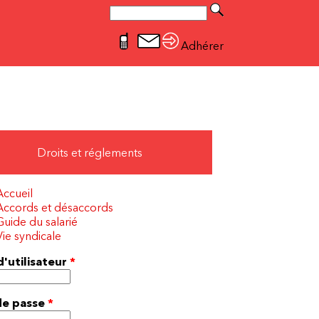
Rechercher
Formulaire de recherche
Adhérer
Droits et réglements
Accueil
Accords et désaccords
Guide du salarié
Vie syndicale
'utilisateur
*
de passe
*