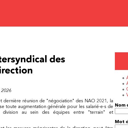
tersyndical des
irection
t 2026
et dernière réunion de "négociation" des NAO 2021, la
Nom d
fuse toute augmentation générale pour les salarié-e-s de
a division au sein des équipes entre "terrain" et
Mot 
nt les mesures méprisantes de la direction, peut être