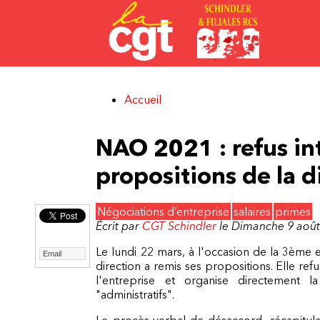
Aller au contenu principal
Accueil
Vous êtes ici
NAO 2021 : refus in
propositions de la d
Négociations d’entreprise
salaires
primes
Écrit par
CGT Schindler
le Dimanche 9 aoû
Le lundi 22 mars, à l'occasion de la 3ème 
Email
direction a remis ses propositions. Elle re
l'entreprise et organise directement l
"administratifs".
Le procès-verbal de désaccord, récapitula