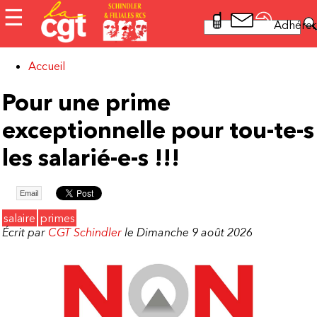
Aller au contenu principal
☰
Rechercher
Adhérer
Formulaire
de recherche
Accueil
Vous êtes ici
Pour une prime
exceptionnelle pour tou-te-s
les salarié-e-s !!!
Email
salaire
primes
Écrit par
CGT Schindler
le Dimanche 9 août 2026