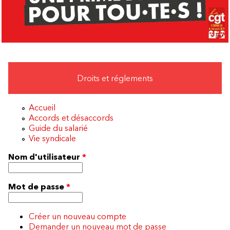
Droits et réglements
Accueil
Accords et désaccords
Guide du salarié
Vie syndicale
Nom d'utilisateur
*
Mot de passe
*
Créer un nouveau compte
Demander un nouveau mot de passe