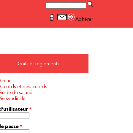
Rechercher
Formulaire de recherche
Adhérer
Droits et réglements
Accueil
Accords et désaccords
Guide du salarié
Vie syndicale
'utilisateur
*
de passe
*