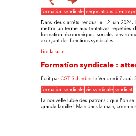
formation syndicale
négociations d'entrepr
Dans deux arrêts rendus le 12 juin 2024,
mettre un terme aux tentatives répétées de
formation économique, sociale, environn
exerçant des fonctions syndicales.
Lire la suite
de Salarié exerçant des fonctions
Formation syndicale : atte
Écrit par
CGT Schindler
le Vendredi 7 août 
formation syndicale
vie syndicale
syndicat
La nouvelle lubie des patrons : que l'on 
grande famille ! Main dans la main, comme si