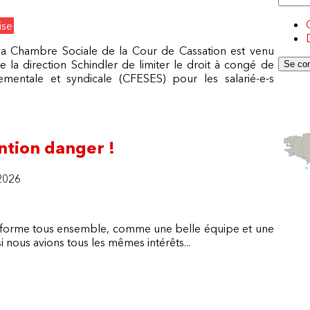
ise
 la Chambre Sociale de la Cour de Cassation est venu
 la direction Schindler de limiter le droit à congé de
ementale et syndicale (CFESES) pour les salarié-e-s
 syndicales : c’est 18 jours de congé formation par an (et pas 12
ntion danger !
2026
se forme tous ensemble, comme une belle équipe et une
 nous avions tous les mêmes intérêts...