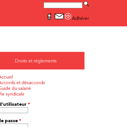
Rechercher
Formulaire de recherche
Adhérer
Droits et réglements
Accueil
Accords et désaccords
Guide du salarié
Vie syndicale
'utilisateur
*
de passe
*