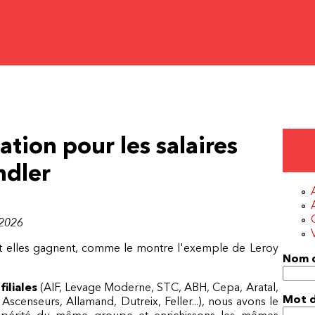
ation pour les salaires
ndler
 2026
t. Et elles gagnent, comme le montre l'exemple de Leroy
Nom d
iliales
(AIF, Levage Moderne, STC, ABH, Cepa, Aratal,
Mot 
scenseurs, Allamand, Dutreix, Feller...), nous avons le
périté du même groupe et enrichissons les mêmes