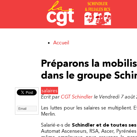
Aller au contenu principal
Accueil
Vous êtes ici
Préparons la mobilis
dans le groupe Schi
salaires
Écrit par
CGT Schindler
le Vendredi 7 août
Les luttes pour les salaires se multiplien
Email
Merlin.
Salarié-e-s de
Schindler et de toutes ses f
Automat Ascenseurs, RSA, Ascer, Pyrénées A
même employeur, nous assurons la pros