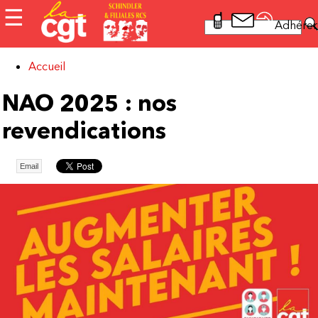
Aller au contenu principal
☰
Rechercher
Adhérer
Formulaire
de recherche
Accueil
Vous êtes ici
NAO 2025 : nos
revendications
Email