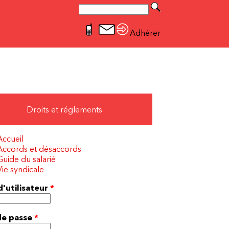
Rechercher
Formulaire de recherche
Adhérer
Droits et réglements
Accueil
Accords et désaccords
Guide du salarié
Vie syndicale
'utilisateur
*
de passe
*